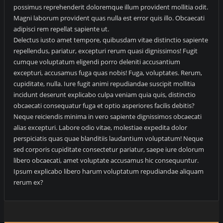
possimus reprehenderit doloremque illum provident mollitia odit.
Magni laborum provident quas nulla est error quis illo. Obcaecati
adipisci rem repellat sapiente ut.
Delectus iusto amet tempore, quibusdam vitae distinctio sapiente
repellendus, pariatur, excepturi rerum quasi dignissimos! Fugit
cumque voluptatum eligendi porro deleniti accusantium
excepturi, accusamus fuga quas nobis! Fuga, voluptates. Rerum,
cupiditate, nulla. Iure fugit animi repudiandae suscipit mollitia
incidunt deserunt explicabo culpa veniam quia quis, distinctio
obcaecati consequatur fuga et optio asperiores facilis debitis?
Neque reiciendis minima in vero sapiente dignissimos obcaecati
alias excepturi. Labore odio vitae, molestiae expedita dolor
perspiciatis quas quae blanditiis laudantium voluptatum! Neque
sed corporis cupiditate consectetur pariatur, saepe iure dolorum
libero obcaecati, amet voluptate accusamus hic consequuntur.
Ipsum explicabo libero harum voluptatum repudiandae aliquam
rerum ex?