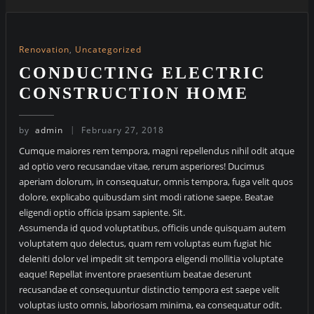
Renovation
,
Uncategorized
CONDUCTING ELECTRIC
CONSTRUCTION HOME
by
admin
February 27, 2018
Cumque maiores rem tempora, magni repellendus nihil odit atque
ad optio vero recusandae vitae, rerum asperiores! Ducimus
aperiam dolorum, in consequatur, omnis tempora, fuga velit quos
dolore, explicabo quibusdam sint modi ratione saepe. Beatae
eligendi optio officia ipsam sapiente. Sit.
Assumenda id quod voluptatibus, officiis unde quisquam autem
voluptatem quo delectus, quam rem voluptas eum fugiat hic
deleniti dolor vel impedit sit tempora eligendi mollitia voluptate
eaque! Repellat inventore praesentium beatae deserunt
recusandae et consequuntur distinctio tempora est saepe velit
voluptas iusto omnis, laboriosam minima, ea consequatur odit.