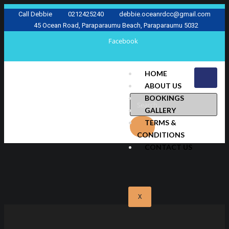
Call Debbie
0212425240
debbie.oceanrdcc@gmail.com
45 Ocean Road, Paraparaumu Beach, Paraparaumu 5032
Facebook
HOME
ABOUT US
BOOKINGS
GALLERY
TERMS &
CONDITIONS
CONTACT US
X